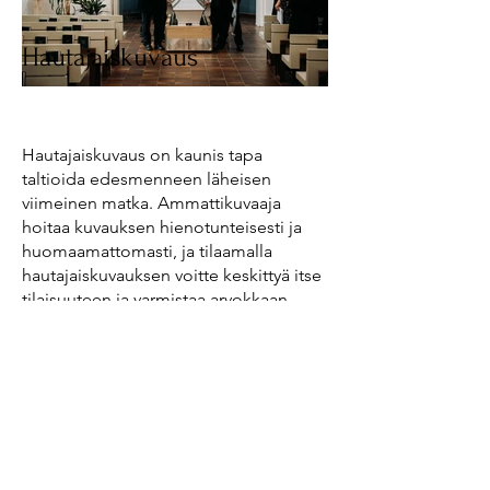
Hautajaiskuvaus
Hautajaiskuvaus on kaunis tapa
taltioida edesmenneen läheisen
viimeinen matka. Ammattikuvaaja
hoitaa kuvauksen hienotunteisesti ja
huomaamattomasti, ja tilaamalla
hautajaiskuvauksen voitte keskittyä itse
tilaisuuteen ja varmistaa arvokkaan
toimituksen dokumentoinnin
laadukkaasti. Kuvaajan voi pyytää
paikalle joko siunaustilaisuuden,
muistotilaisuuden tai molempien
ajaksi. Hautajaiskuvauksen sisällöstä ja
kuvaustoiveista sovitaan tarkemmin
varaushetkellä.