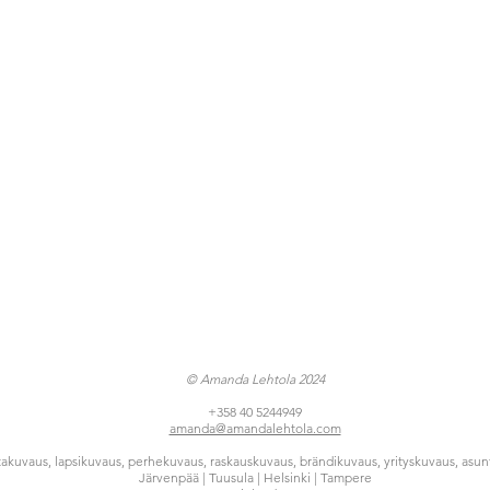
© Amanda Lehtola 2024
+358 40 5244949
amanda@amandalehtola.com
akuvaus, lapsikuvaus, perhekuvaus, raskauskuvaus, brändikuvaus, yrityskuvaus, asu
Järvenpää | Tuusula | Helsinki | Tampere