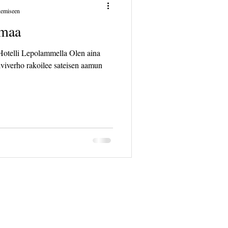
kemiseen
lmaa
i Lepolammella Olen aina
ilviverho rakoilee sateisen aamun