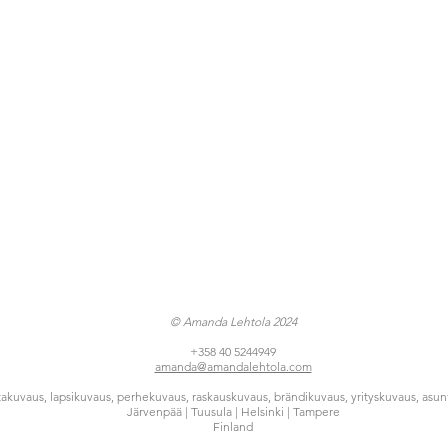
© Amanda Lehtola 2024
+358 40 5244949
amanda@amandalehtola.com
akuvaus, lapsikuvaus, perhekuvaus, raskauskuvaus, brändikuvaus, yrityskuvaus, asu
Järvenpää | Tuusula | Helsinki | Tampere
Finland